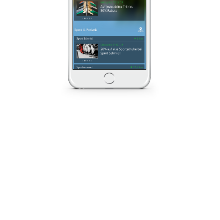
Stadtwerke
Strom ausgefallen? Wasserrohrbruch?
»wappfels« hat den kurzen Draht zu
den Stadtwerken. Ein Klick auf das