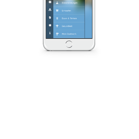
Abfallkalender &
Co.
Wann musst Du eigentlich die blaue
Tonne an die Straße stellen? Mit