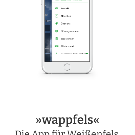
»wappfels«
Die App für Weißenfels.