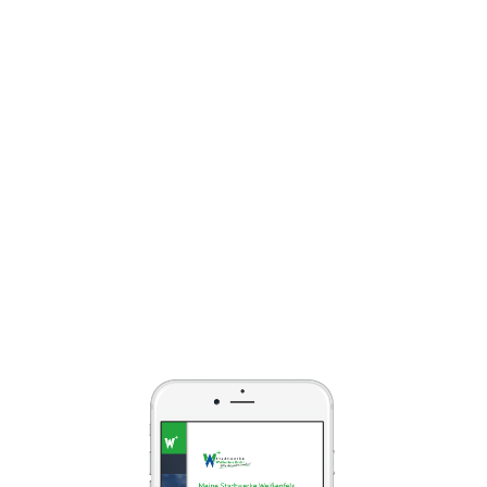
Stadtwerke-Logo und schon sind Sie
im Versorgungsbereich Ihrer
Stadtwerke. Auf einen Blick finden Sie:
Online-Services,
Kontaktmöglichkeiten,
Notrufnummern, Öffnungszeiten des
Kundenzentrums, Energiespartipps
sowie Produkte und Tarife.
Mit dem PLUS an Energie für Ihr
Zuhause in Weißenfels, denn wir
können mehr!