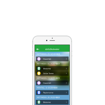
»wappfels« kannst Du Dich ganz
bequem daran erinnern lassen, wann
Du deine Mülltonnen an die Straße
stellen musst…