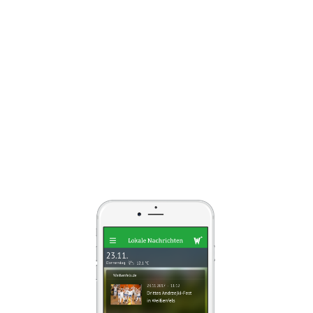
Immer wissen was passiert! Alle
Nachrichten aus Deiner Region, immer
aktuell: Ob Politik, Sport, oder
aktuelle Informationen der
Stadtwerke Weißenfels. Wähle Deine
Nachrichtenquellen in den App-
Einstellungen selbst aus und
»wappfels« versorgt Dich zuverlässig
mit allen Nachrichten.