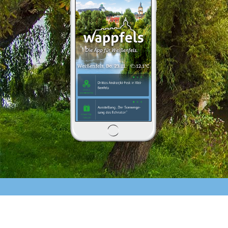
Die »wappfels«