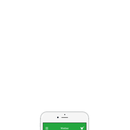
Wetter
Wie wird das Wetter? Darüber
informiert Dich »wappfels« täglich
aktuell und zwar inklusive
Windgeschwindigkeit,
Regenwahrscheinlichkeit, Tiefst- und
Höchsttemperatur sowie einer
Vorschau für die nächsten 7 Tage.